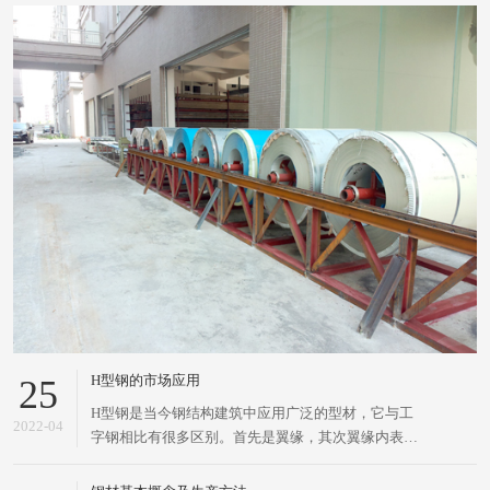
H型钢的市场应用
25
H型钢是当今钢结构建筑中应用广泛的型材，它与工
2022-04
字钢相比有很多区别。首先是翼缘，其次翼缘内表面
没有倾斜度，上下表面平行。H型钢的截面特性要明
显优于传统的工字钢、槽钢和角钢。H型钢，是一种