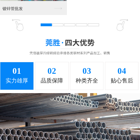
东莞角铁 钢材
角铁批发
01
02
03
04
角铁 槽钢
角铁销售部
实力雄厚
品质保障
种类齐全
贴心售后