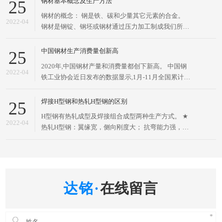
钢材基本概念及生产方法
25
截面面积分配更加优化、强重比更加合理的经济断面
钢材的概念： 钢是铁、碳和少量其它元素的合金。
高效型材，因其断面与英文字母“H”相同而得名。H型
2022-04
钢材是钢锭、钢坯或钢材通过压力加工制成我们所需
钢的两条
要的各种形状、尺寸和性能的材料。 钢材是国家建设
和实现四化必不可少的重要物资，应用广泛、品种繁
中国钢材生产消费量创新高
25
多，根据断面形状的不同、一般分为型材、板材、管
2020年,中国钢材产量和消费量都创下新高。 中国钢
材和金属制品四大类、为了便于组织钢材的生产、订
2022-04
铁工业协会近日发布的数据显示,1月-11月全国累计生
货供应和
产粗钢9.61亿吨,同比增长5.50%;生产生铁8.13亿吨,同
比增长4.17%;生产钢材12.02亿吨,同比增长7.03%。
焊接H型钢和热轧H型钢的区别
25
冶金工业规划研究院近日发布的
H型钢有热轧成型及焊接组合成型两种生产方式。 ★
2022-04
热轧H型钢：翼缘宽，侧向刚度大； 抗弯能力强，比
工字钢大约5～10%，翼缘两表面相互平行，构造方
便。 ★ 焊接H型钢：采用GB50205-2001标准。高频
焊接H型钢，靠高频电流使金属局部自身熔化焊合，
不用焊丝
在线留言