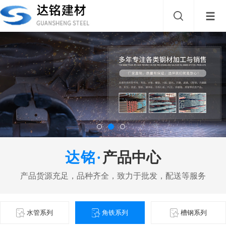
产品中心
水管系列
角铁系列
槽钢系列