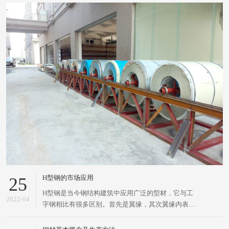
H型钢的市场应用
25
H型钢是当今钢结构建筑中应用广泛的型材，它与工
2022-04
字钢相比有很多区别。首先是翼缘，其次翼缘内表面
没有倾斜度，上下表面平行。H型钢的截面特性要明
显优于传统的工字钢、槽钢和角钢。H型钢，是一种