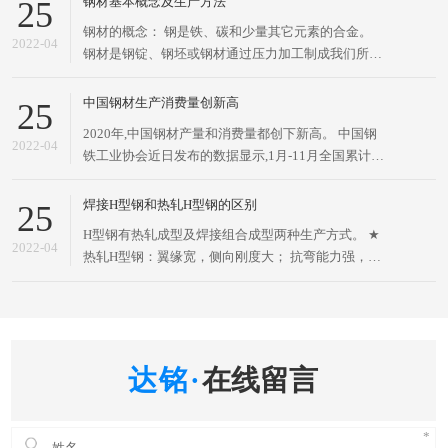
钢材基本概念及生产方法
25
截面面积分配更加优化、强重比更加合理的经济断面
钢材的概念： 钢是铁、碳和少量其它元素的合金。
高效型材，因其断面与英文字母“H”相同而得名。H型
2022-04
钢材是钢锭、钢坯或钢材通过压力加工制成我们所需
钢的两条
要的各种形状、尺寸和性能的材料。 钢材是国家建设
和实现四化必不可少的重要物资，应用广泛、品种繁
中国钢材生产消费量创新高
25
多，根据断面形状的不同、一般分为型材、板材、管
2020年,中国钢材产量和消费量都创下新高。 中国钢
材和金属制品四大类、为了便于组织钢材的生产、订
2022-04
铁工业协会近日发布的数据显示,1月-11月全国累计生
货供应和
产粗钢9.61亿吨,同比增长5.50%;生产生铁8.13亿吨,同
比增长4.17%;生产钢材12.02亿吨,同比增长7.03%。
焊接H型钢和热轧H型钢的区别
25
冶金工业规划研究院近日发布的
H型钢有热轧成型及焊接组合成型两种生产方式。 ★
2022-04
热轧H型钢：翼缘宽，侧向刚度大； 抗弯能力强，比
工字钢大约5～10%，翼缘两表面相互平行，构造方
便。 ★ 焊接H型钢：采用GB50205-2001标准。高频
焊接H型钢，靠高频电流使金属局部自身熔化焊合，
不用焊丝
在线留言