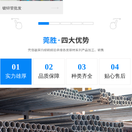
东莞角铁 钢材
角铁批发
01
02
03
04
角铁 槽钢
角铁销售部
实力雄厚
品质保障
种类齐全
贴心售后