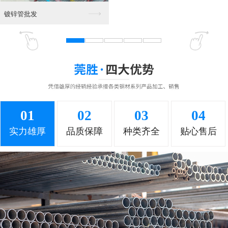
东莞角铁 钢材
角铁批发
01
02
03
04
角铁 槽钢
角铁销售部
实力雄厚
品质保障
种类齐全
贴心售后