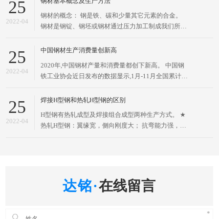
钢材基本概念及生产方法
25
截面面积分配更加优化、强重比更加合理的经济断面
钢材的概念： 钢是铁、碳和少量其它元素的合金。
高效型材，因其断面与英文字母“H”相同而得名。H型
2022-04
钢材是钢锭、钢坯或钢材通过压力加工制成我们所需
钢的两条
要的各种形状、尺寸和性能的材料。 钢材是国家建设
和实现四化必不可少的重要物资，应用广泛、品种繁
中国钢材生产消费量创新高
25
多，根据断面形状的不同、一般分为型材、板材、管
2020年,中国钢材产量和消费量都创下新高。 中国钢
材和金属制品四大类、为了便于组织钢材的生产、订
2022-04
铁工业协会近日发布的数据显示,1月-11月全国累计生
货供应和
产粗钢9.61亿吨,同比增长5.50%;生产生铁8.13亿吨,同
比增长4.17%;生产钢材12.02亿吨,同比增长7.03%。
焊接H型钢和热轧H型钢的区别
25
冶金工业规划研究院近日发布的
H型钢有热轧成型及焊接组合成型两种生产方式。 ★
2022-04
热轧H型钢：翼缘宽，侧向刚度大； 抗弯能力强，比
工字钢大约5～10%，翼缘两表面相互平行，构造方
便。 ★ 焊接H型钢：采用GB50205-2001标准。高频
焊接H型钢，靠高频电流使金属局部自身熔化焊合，
不用焊丝
在线留言