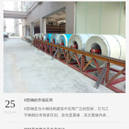
H型钢的市场应用
25
H型钢是当今钢结构建筑中应用广泛的型材，它与工
2022-04
字钢相比有很多区别。首先是翼缘，其次翼缘内表面
没有倾斜度，上下表面平行。H型钢的截面特性要明
显优于传统的工字钢、槽钢和角钢。H型钢，是一种