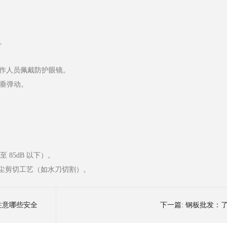
。
，操作人员佩戴防护眼镜。
下垂弹动。
。
85dB 以下）。
用低尘剪切工艺（如水刀切割）。
注意哪些安全
下一篇:
钢板批发：