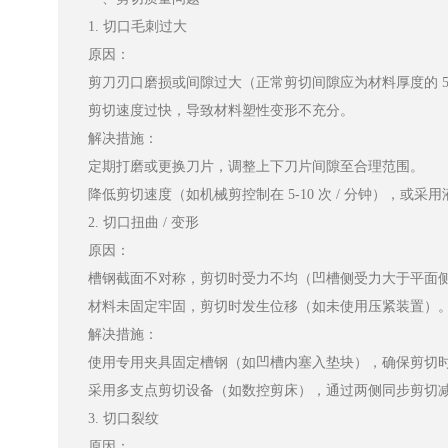
1. 切口毛刺过大
原因：
剪刀刃口磨损或间隙过大（正常剪切间隙应为材料厚度的 5%-8%
剪切速度过快，导致材料塑性变形不充分。
解决措施：
定期打磨或更换刀片，调整上下刀片间隙至合理范围。
降低剪切速度（如机械剪控制在 5-10 次 / 分钟），或
2. 切口扭曲 / 变形
原因：
槽钢截面不对称，剪切时受力不均（凹槽侧受力大于平面
材料未固定牢固，剪切时发生位移（如未使用压紧装置）
解决措施：
使用专用夹具固定槽钢（如凹槽内塞入垫块），确保剪切
采用多支点剪切设备（如数控剪床），通过两侧同步剪切
3. 切口裂纹
原因：