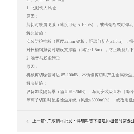
1. 飞溅伤人风险
原因：
剪切时铁屑飞溅（速度可达 5-10m/s），或槽钢断裂时弹动
解决措施：
安装防护挡板（厚度≥2mm 钢板，距离剪切点≥1.5m）
对长槽钢剪切时增设支撑辊（间距≤1.5m），防止断裂后
2. 噪音与粉尘污染
原因：
机械剪切噪音可达 85-100dB，不锈钢剪切时产生金属粉尘
解决措施：
设备加装隔音罩（隔音量≥20dB），车间安装吸音板（降噪至 
等离子切割时配备除尘系统（风量≥3000m³/h），或改
上一篇:
广东钢材批发：详细科普下搭建排栅管时需要