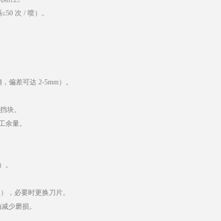
 次 / 喷）。
偏差可达 2-5mm）。
位挡块。
加工余量。
）。
mm），必要时更换刀片。
油减少磨损。