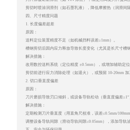
剪切时喷涂润滑剂（如石墨乳液），降低摩擦热（润滑间隔≤50
四、尺寸精度问题
1. 长度偏差超差
原因：
送料定位装置精度不足（如机械挡料误差≥1mm）。
槽钢剪切后因内应力释放导致长度变化（尤其是长尺寸槽钢，
解决措施：
改用数控送料系统（定位精度 ±0.5mm），或增加辅助定
剪切前进行应力消除处理（如退火），或预留 10-20mm 
2. 切口垂直度偏差
原因：
刀片磨损导致刃口倾斜，或设备导轨松动（垂直度偏差≥1°
解决措施：
定期检测刀片垂直度（用直角尺校准，误差≤0.5mm/100
调整设备导轨间隙（滑动导轨间隙≤0.05mm），添加导轨
五、安全与环保问题