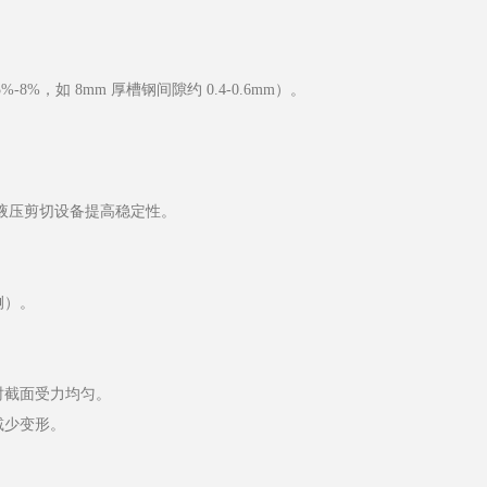
，如 8mm 厚槽钢间隙约 0.4-0.6mm）。
采用液压剪切设备提高稳定性。
侧）。
。
时截面受力均匀。
减少变形。