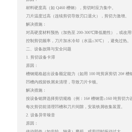
材料硬度高（如 Q460 槽钢），剪切时应力集中。
刀片温度过高（连续剪切导致刃口退火），剪切力激增。
解决措施：
对高硬度材料预热（加热至 200-300℃降低脆性），或改
控制剪切频率，刀片加水冷却（水温≤30℃），避免过热。
二、设备故障与安全问题
1. 剪切设备卡滞
原因：
槽钢规格超出设备额定能力（如用 100 吨剪床剪切 20#
凹槽内残留铁屑未清理，导致刀片卡顿。
解决措施：
按设备铭牌选择剪切规格（例：16# 槽钢需≥160 吨剪切力
每次剪切前清理凹槽和刀片间隙，安装铁屑收集装置。
2. 设备异常噪音
原因：
传动部件（如齿轮、轴承）磨损，或剪切时振动过大。