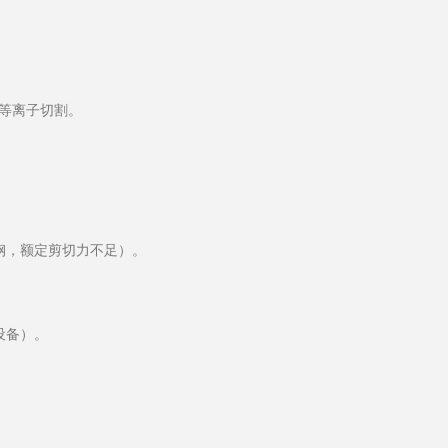
用等离子切割。
 槽钢，额定剪切力不足）。
设备）。