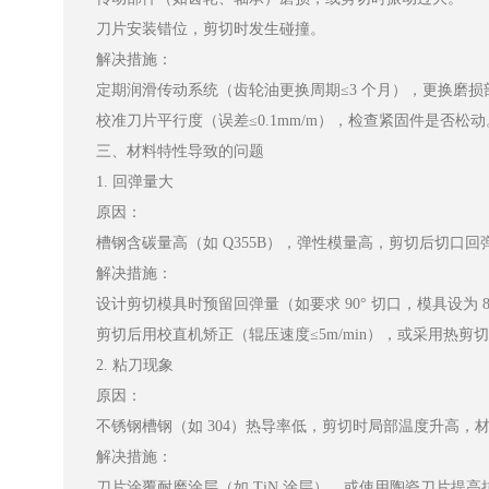
刀片安装错位，剪切时发生碰撞。
解决措施：
定期润滑传动系统（齿轮油更换周期≤3 个月），更换磨损
校准刀片平行度（误差≤0.1mm/m），检查紧固件是否松动
三、材料特性导致的问题
1. 回弹量大
原因：
槽钢含碳量高（如 Q355B），弹性模量高，剪切后切口回弹（
解决措施：
设计剪切模具时预留回弹量（如要求 90° 切口，模具设为 87°
剪切后用校直机矫正（辊压速度≤5m/min），或采用热剪切工
2. 粘刀现象
原因：
不锈钢槽钢（如 304）热导率低，剪切时局部温度升高，
解决措施：
刀片涂覆耐磨涂层（如 TiN 涂层），或使用陶瓷刀片提高