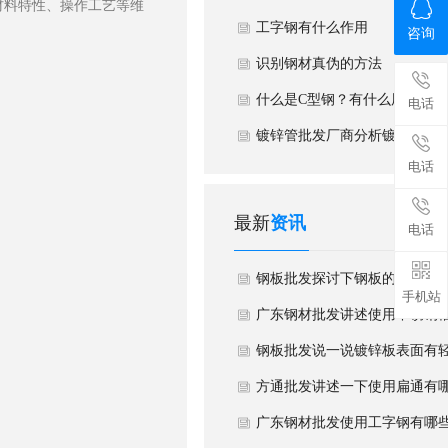
材料特性、操作工艺等维
工字钢有什么作用
咨询
识别钢材真伪的方法
什么是C型钢？有什么用途？
电话
镀锌管批发厂商分析镀锌管性
电话
什么影响？
最新
资讯
电话
钢板批发探讨下钢板的厚度公
手机站
其性能有哪些影响？
广东钢材批发讲述使用不锈钢
有哪些分类与产品特点？
钢板批发说一说镀锌板表面有
划伤如何处理？
方通批发讲述一下使用扁通有
材质与适用场景？
广东钢材批发使用工字钢有哪