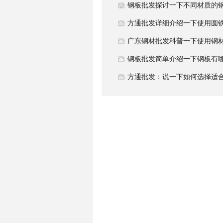
作原理与应用范围？
钢板批发探讨一下不同材质的
在性能上有哪些区别？
方通批发详细介绍一下使用圆
心工作原理？
广东钢材批发科普一下使用钢
哪些基础大类？
钢板批发简单介绍一下钢板有
种常见分类？
方通批发：说一下如何选择适
扁通材质？