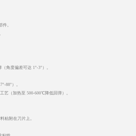
部件。
。
角度偏差可达 1°-3°）。
-88°）。
艺（加热至 500-600℃降低回弹）。
材料粘附在刀片上。
抗粘性。