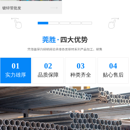
东莞角铁 钢材
角铁批发
01
02
03
04
角铁 槽钢
角铁销售部
实力雄厚
品质保障
种类齐全
贴心售后