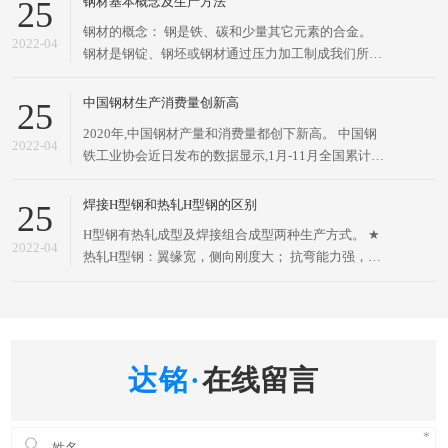
钢材基本概念及生产方法
25
截面面积分配更加优化、强重比更加合理的经济断面
钢材的概念： 钢是铁、碳和少量其它元素的合金。
高效型材，因其断面与英文字母“H”相同而得名。H型
2022-04
钢材是钢锭、钢坯或钢材通过压力加工制成我们所需
钢的两条
要的各种形状、尺寸和性能的材料。 钢材是国家建设
和实现四化必不可少的重要物资，应用广泛、品种繁
中国钢材生产消费量创新高
25
多，根据断面形状的不同、一般分为型材、板材、管
2020年,中国钢材产量和消费量都创下新高。 中国钢
材和金属制品四大类、为了便于组织钢材的生产、订
2022-04
铁工业协会近日发布的数据显示,1月-11月全国累计生
货供应和
产粗钢9.61亿吨,同比增长5.50%;生产生铁8.13亿吨,同
比增长4.17%;生产钢材12.02亿吨,同比增长7.03%。
焊接H型钢和热轧H型钢的区别
25
冶金工业规划研究院近日发布的
H型钢有热轧成型及焊接组合成型两种生产方式。 ★
2022-04
热轧H型钢：翼缘宽，侧向刚度大； 抗弯能力强，比
工字钢大约5～10%，翼缘两表面相互平行，构造方
便。 ★ 焊接H型钢：采用GB50205-2001标准。高频
焊接H型钢，靠高频电流使金属局部自身熔化焊合，
不用焊丝
在线留言