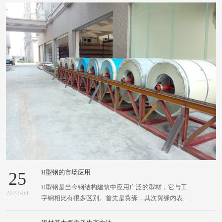
H型钢的市场应用
25
H型钢是当今钢结构建筑中应用广泛的型材，它与工
2022-04
字钢相比有很多区别。首先是翼缘，其次翼缘内表面
没有倾斜度，上下表面平行。H型钢的截面特性要明
显优于传统的工字钢、槽钢和角钢。H型钢，是一种